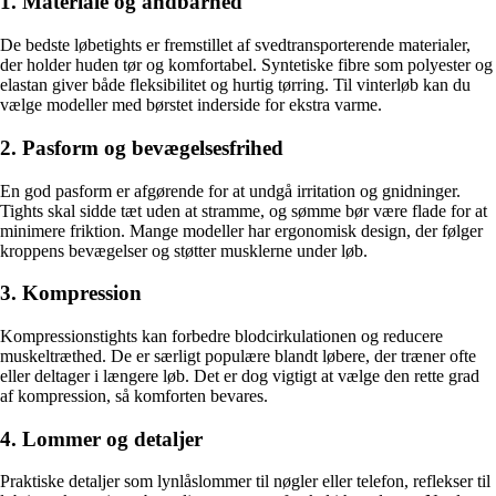
1. Materiale og åndbarhed
De bedste løbetights er fremstillet af svedtransporterende materialer,
der holder huden tør og komfortabel. Syntetiske fibre som polyester og
elastan giver både fleksibilitet og hurtig tørring. Til vinterløb kan du
vælge modeller med børstet inderside for ekstra varme.
2. Pasform og bevægelsesfrihed
En god pasform er afgørende for at undgå irritation og gnidninger.
Tights skal sidde tæt uden at stramme, og sømme bør være flade for at
minimere friktion. Mange modeller har ergonomisk design, der følger
kroppens bevægelser og støtter musklerne under løb.
3. Kompression
Kompressionstights kan forbedre blodcirkulationen og reducere
muskeltræthed. De er særligt populære blandt løbere, der træner ofte
eller deltager i længere løb. Det er dog vigtigt at vælge den rette grad
af kompression, så komforten bevares.
4. Lommer og detaljer
Praktiske detaljer som lynlåslommer til nøgler eller telefon, reflekser til