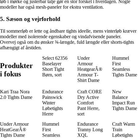
løb i mørke og justerbar talje gør en stor forskel i hverdagen. Nogle
modeller har også mesh-paneler for ekstra ventilation.
5. Sæson og vejrforhold
Til sommerløb er lette og åndbare tights ideelle, mens vinterløb kræver
modeller med isolerende egenskaber og vindafvisende paneler.
Overvej også om du ønsker ¾-længde, fuld længde eller shorts-tights
afhængigt af årstiden.
Select 62356
Under
Hummel
Baselayer
Armour
First
Produkter
Short Tight
HeatgearÂ®
Seamless
i fokus
Børn, sort
Armour T-
Tights Dame
Shirt Dame
Kari Traa Nora
Endurance
Craft CORE
New
2.0 Tights Dame
Painswick
Dry Active
Balance
Winter
Comfort
Impact Run
Løbetights
Pant Herre,
Tights Dame
Herre
sort
Under Armour
Hummel
Endurance
Craft Warm
HeatGearÂ®
First
Tranny Long
Train
Tights Dame
Seamless
XQL
Løbetights