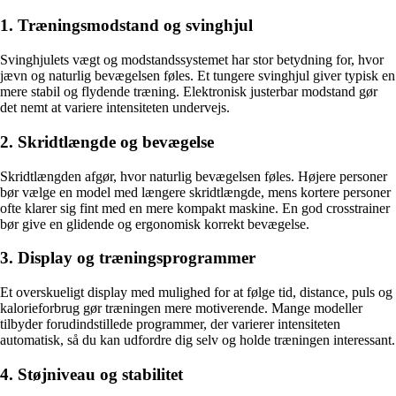
1. Træningsmodstand og svinghjul
Svinghjulets vægt og modstandssystemet har stor betydning for, hvor
jævn og naturlig bevægelsen føles. Et tungere svinghjul giver typisk en
mere stabil og flydende træning. Elektronisk justerbar modstand gør
det nemt at variere intensiteten undervejs.
2. Skridtlængde og bevægelse
Skridtlængden afgør, hvor naturlig bevægelsen føles. Højere personer
bør vælge en model med længere skridtlængde, mens kortere personer
ofte klarer sig fint med en mere kompakt maskine. En god crosstrainer
bør give en glidende og ergonomisk korrekt bevægelse.
3. Display og træningsprogrammer
Et overskueligt display med mulighed for at følge tid, distance, puls og
kalorieforbrug gør træningen mere motiverende. Mange modeller
tilbyder forudindstillede programmer, der varierer intensiteten
automatisk, så du kan udfordre dig selv og holde træningen interessant.
4. Støjniveau og stabilitet