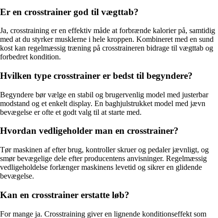
Er en crosstrainer god til vægttab?
Ja, crosstraining er en effektiv måde at forbrænde kalorier på, samtidig
med at du styrker musklerne i hele kroppen. Kombineret med en sund
kost kan regelmæssig træning på crosstraineren bidrage til vægttab og
forbedret kondition.
Hvilken type crosstrainer er bedst til begyndere?
Begyndere bør vælge en stabil og brugervenlig model med justerbar
modstand og et enkelt display. En baghjulstrukket model med jævn
bevægelse er ofte et godt valg til at starte med.
Hvordan vedligeholder man en crosstrainer?
Tør maskinen af efter brug, kontroller skruer og pedaler jævnligt, og
smør bevægelige dele efter producentens anvisninger. Regelmæssig
vedligeholdelse forlænger maskinens levetid og sikrer en glidende
bevægelse.
Kan en crosstrainer erstatte løb?
For mange ja. Crosstraining giver en lignende konditionseffekt som