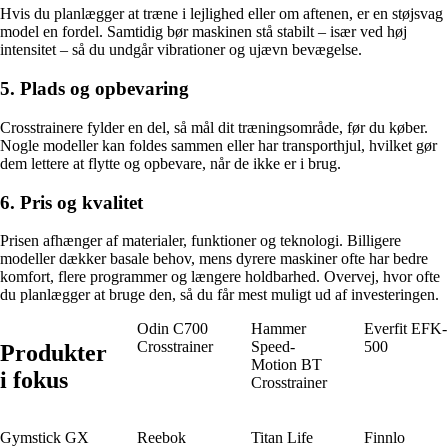
Hvis du planlægger at træne i lejlighed eller om aftenen, er en støjsvag
model en fordel. Samtidig bør maskinen stå stabilt – især ved høj
intensitet – så du undgår vibrationer og ujævn bevægelse.
5. Plads og opbevaring
Crosstrainere fylder en del, så mål dit træningsområde, før du køber.
Nogle modeller kan foldes sammen eller har transporthjul, hvilket gør
dem lettere at flytte og opbevare, når de ikke er i brug.
6. Pris og kvalitet
Prisen afhænger af materialer, funktioner og teknologi. Billigere
modeller dækker basale behov, mens dyrere maskiner ofte har bedre
komfort, flere programmer og længere holdbarhed. Overvej, hvor ofte
du planlægger at bruge den, så du får mest muligt ud af investeringen.
Odin C700
Hammer
Everfit EFK-
Crosstrainer
Speed-
500
Produkter
Motion BT
i fokus
Crosstrainer
Gymstick GX
Reebok
Titan Life
Finnlo