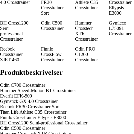
4.0 Crosstrainer
FR30
Athlete C35
Crosstrainer
Crosstrainer
Crosstrainer
Ellypsis
Sort
E3000
BH Cross1200
Odin C500
Hammer
Gymleco
Semi-
Crosstrainer
Crosstech
L7509L
professional
XTR
Crosstrainer
Crosstrainer
Crosstrainer
Reebok
Finnlo
Odin PRO
Crosstrainer
CrossFlow
C1200
ZJET 460
Crosstrainer
Crosstrainer
Produktbeskrivelser
Odin C700 Crosstrainer
Hammer Speed-Motion BT Crosstrainer
Everfit EFK-500
Gymstick GX 4.0 Crosstrainer
Reebok FR30 Crosstrainer Sort
Titan Life Athlete C35 Crosstrainer
Finnlo Crosstrainer Ellypsis E3000
BH Cross1200 Semi-professional Crosstrainer
Odin C500 Crosstrainer
Hammer Crosstech XTR Crosstrainer