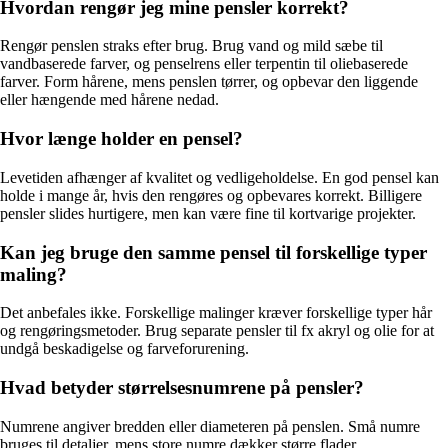
Hvordan rengør jeg mine pensler korrekt?
Rengør penslen straks efter brug. Brug vand og mild sæbe til
vandbaserede farver, og penselrens eller terpentin til oliebaserede
farver. Form hårene, mens penslen tørrer, og opbevar den liggende
eller hængende med hårene nedad.
Hvor længe holder en pensel?
Levetiden afhænger af kvalitet og vedligeholdelse. En god pensel kan
holde i mange år, hvis den rengøres og opbevares korrekt. Billigere
pensler slides hurtigere, men kan være fine til kortvarige projekter.
Kan jeg bruge den samme pensel til forskellige typer
maling?
Det anbefales ikke. Forskellige malinger kræver forskellige typer hår
og rengøringsmetoder. Brug separate pensler til fx akryl og olie for at
undgå beskadigelse og farveforurening.
Hvad betyder størrelsesnumrene på pensler?
Numrene angiver bredden eller diameteren på penslen. Små numre
bruges til detaljer, mens store numre dækker større flader.