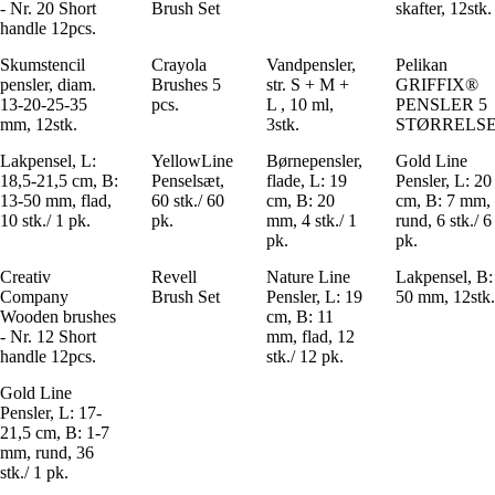
- Nr. 20 Short
Brush Set
skafter, 12stk.
handle 12pcs.
Skumstencil
Crayola
Vandpensler,
Pelikan
pensler, diam.
Brushes 5
str. S + M +
GRIFFIX®
13-20-25-35
pcs.
L , 10 ml,
PENSLER 5
mm, 12stk.
3stk.
STØRRELS
Lakpensel, L:
YellowLine
Børnepensler,
Gold Line
18,5-21,5 cm, B:
Penselsæt,
flade, L: 19
Pensler, L: 20
13-50 mm, flad,
60 stk./ 60
cm, B: 20
cm, B: 7 mm,
10 stk./ 1 pk.
pk.
mm, 4 stk./ 1
rund, 6 stk./ 6
pk.
pk.
Creativ
Revell
Nature Line
Lakpensel, B:
Company
Brush Set
Pensler, L: 19
50 mm, 12stk.
Wooden brushes
cm, B: 11
- Nr. 12 Short
mm, flad, 12
handle 12pcs.
stk./ 12 pk.
Gold Line
Pensler, L: 17-
21,5 cm, B: 1-7
mm, rund, 36
stk./ 1 pk.