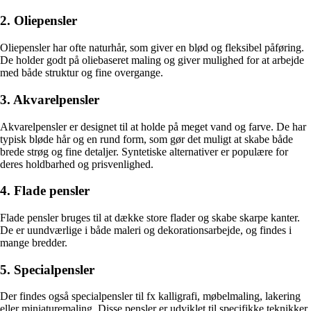
2. Oliepensler
Oliepensler har ofte naturhår, som giver en blød og fleksibel påføring.
De holder godt på oliebaseret maling og giver mulighed for at arbejde
med både struktur og fine overgange.
3. Akvarelpensler
Akvarelpensler er designet til at holde på meget vand og farve. De har
typisk bløde hår og en rund form, som gør det muligt at skabe både
brede strøg og fine detaljer. Syntetiske alternativer er populære for
deres holdbarhed og prisvenlighed.
4. Flade pensler
Flade pensler bruges til at dække store flader og skabe skarpe kanter.
De er uundværlige i både maleri og dekorationsarbejde, og findes i
mange bredder.
5. Specialpensler
Der findes også specialpensler til fx kalligrafi, møbelmaling, lakering
eller miniaturemaling. Disse pensler er udviklet til specifikke teknikker