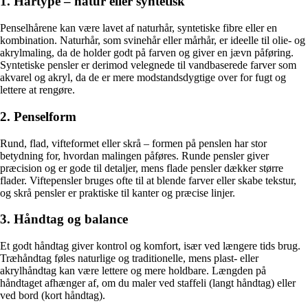
1. Hårtype – natur eller syntetisk
Penselhårene kan være lavet af naturhår, syntetiske fibre eller en
kombination. Naturhår, som svinehår eller mårhår, er ideelle til olie- og
akrylmaling, da de holder godt på farven og giver en jævn påføring.
Syntetiske pensler er derimod velegnede til vandbaserede farver som
akvarel og akryl, da de er mere modstandsdygtige over for fugt og
lettere at rengøre.
2. Penselform
Rund, flad, vifteformet eller skrå – formen på penslen har stor
betydning for, hvordan malingen påføres. Runde pensler giver
præcision og er gode til detaljer, mens flade pensler dækker større
flader. Viftepensler bruges ofte til at blende farver eller skabe tekstur,
og skrå pensler er praktiske til kanter og præcise linjer.
3. Håndtag og balance
Et godt håndtag giver kontrol og komfort, især ved længere tids brug.
Træhåndtag føles naturlige og traditionelle, mens plast- eller
akrylhåndtag kan være lettere og mere holdbare. Længden på
håndtaget afhænger af, om du maler ved staffeli (langt håndtag) eller
ved bord (kort håndtag).