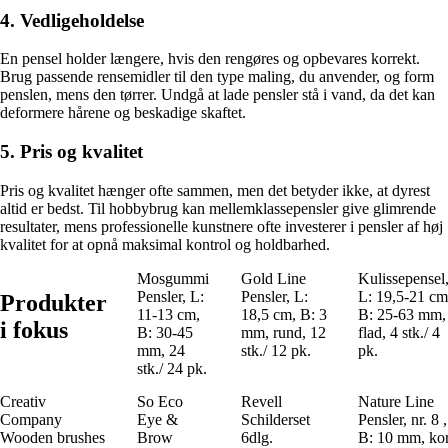
4. Vedligeholdelse
En pensel holder længere, hvis den rengøres og opbevares korrekt.
Brug passende rensemidler til den type maling, du anvender, og form
penslen, mens den tørrer. Undgå at lade pensler stå i vand, da det kan
deformere hårene og beskadige skaftet.
5. Pris og kvalitet
Pris og kvalitet hænger ofte sammen, men det betyder ikke, at dyrest
altid er bedst. Til hobbybrug kan mellemklassepensler give glimrende
resultater, mens professionelle kunstnere ofte investerer i pensler af høj
kvalitet for at opnå maksimal kontrol og holdbarhed.
Mosgummi
Gold Line
Kulissepensel
Pensler, L:
Pensler, L:
L: 19,5-21 cm
Produkter
11-13 cm,
18,5 cm, B: 3
B: 25-63 mm,
i fokus
B: 30-45
mm, rund, 12
flad, 4 stk./ 4
mm, 24
stk./ 12 pk.
pk.
stk./ 24 pk.
Creativ
So Eco
Revell
Nature Line
Company
Eye &
Schilderset
Pensler, nr. 8 ,
Wooden brushes
Brow
6dlg.
B: 10 mm, kor