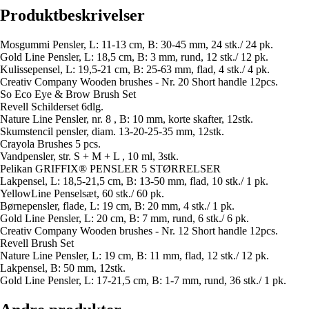
Produktbeskrivelser
Mosgummi Pensler, L: 11-13 cm, B: 30-45 mm, 24 stk./ 24 pk.
Gold Line Pensler, L: 18,5 cm, B: 3 mm, rund, 12 stk./ 12 pk.
Kulissepensel, L: 19,5-21 cm, B: 25-63 mm, flad, 4 stk./ 4 pk.
Creativ Company Wooden brushes - Nr. 20 Short handle 12pcs.
So Eco Eye & Brow Brush Set
Revell Schilderset 6dlg.
Nature Line Pensler, nr. 8 , B: 10 mm, korte skafter, 12stk.
Skumstencil pensler, diam. 13-20-25-35 mm, 12stk.
Crayola Brushes 5 pcs.
Vandpensler, str. S + M + L , 10 ml, 3stk.
Pelikan GRIFFIX® PENSLER 5 STØRRELSER
Lakpensel, L: 18,5-21,5 cm, B: 13-50 mm, flad, 10 stk./ 1 pk.
YellowLine Penselsæt, 60 stk./ 60 pk.
Børnepensler, flade, L: 19 cm, B: 20 mm, 4 stk./ 1 pk.
Gold Line Pensler, L: 20 cm, B: 7 mm, rund, 6 stk./ 6 pk.
Creativ Company Wooden brushes - Nr. 12 Short handle 12pcs.
Revell Brush Set
Nature Line Pensler, L: 19 cm, B: 11 mm, flad, 12 stk./ 12 pk.
Lakpensel, B: 50 mm, 12stk.
Gold Line Pensler, L: 17-21,5 cm, B: 1-7 mm, rund, 36 stk./ 1 pk.