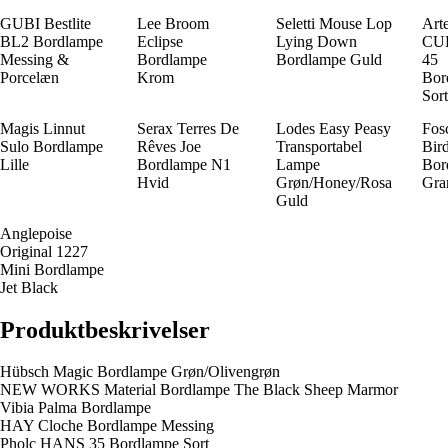
GUBI Bestlite
Lee Broom
Seletti Mouse Lop
Art
BL2 Bordlampe
Eclipse
Lying Down
CU
Messing &
Bordlampe
Bordlampe Guld
45
Porcelæn
Krom
Bor
Sor
Magis Linnut
Serax Terres De
Lodes Easy Peasy
Fosc
Sulo Bordlampe
Rêves Joe
Transportabel
Bird
Lille
Bordlampe N1
Lampe
Bor
Hvid
Grøn/Honey/Rosa
Gra
Guld
Anglepoise
Original 1227
Mini Bordlampe
Jet Black
Produktbeskrivelser
Hübsch Magic Bordlampe Grøn/Olivengrøn
NEW WORKS Material Bordlampe The Black Sheep Marmor
Vibia Palma Bordlampe
HAY Cloche Bordlampe Messing
Pholc HANS 35 Bordlampe Sort