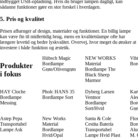
indbygget USB-opladning. Hvis du bruger lampen dagligt, kan
sådanne funktioner gøre en stor forskel i hverdagen.
5. Pris og kvalitet
Prisen afhænger af design, materialer og funktioner. En billig lampe
kan være fin til midlertidig brug, mens en kvalitetslampe ofte har
længere levetid og bedre lyskvalitet. Overvej, hvor meget du ønsker at
investere i både funktion og æstetik.
Hübsch Magic
NEW WORKS
Vib
Bordlampe
Material
Bor
Produkter
Grøn/Olivengrøn
Bordlampe The
i fokus
Black Sheep
Marmor
HAY Cloche
Pholc HANS 35
Dyberg Larsen
Kart
Bordlampe
Bordlampe Sort
Ventnor
Ale
Messing
Bordlampe
Bor
Sort/Hvid
Grø
Astep Pepa
New Works
Santa & Cole
Flo
Transportabel
Material
Cestita Batería
Bor
Lampe Ask
Bordlampe
Transportabel
Alu
Hvid/Opal
Lampe Hvid Plast
M. 