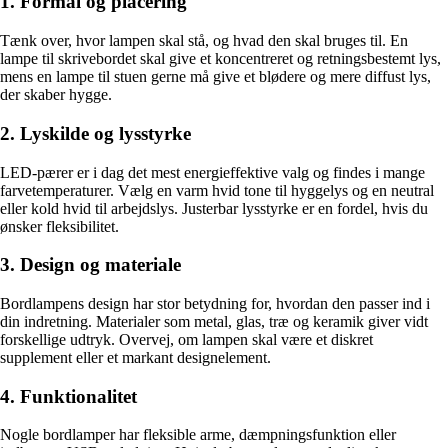
1. Formål og placering
Tænk over, hvor lampen skal stå, og hvad den skal bruges til. En
lampe til skrivebordet skal give et koncentreret og retningsbestemt lys,
mens en lampe til stuen gerne må give et blødere og mere diffust lys,
der skaber hygge.
2. Lyskilde og lysstyrke
LED-pærer er i dag det mest energieffektive valg og findes i mange
farvetemperaturer. Vælg en varm hvid tone til hyggelys og en neutral
eller kold hvid til arbejdslys. Justerbar lysstyrke er en fordel, hvis du
ønsker fleksibilitet.
3. Design og materiale
Bordlampens design har stor betydning for, hvordan den passer ind i
din indretning. Materialer som metal, glas, træ og keramik giver vidt
forskellige udtryk. Overvej, om lampen skal være et diskret
supplement eller et markant designelement.
4. Funktionalitet
Nogle bordlamper har fleksible arme, dæmpningsfunktion eller