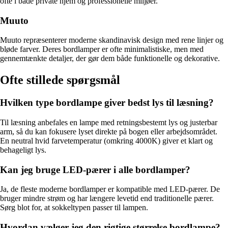
ofte i både private hjem og professionelle miljøer.
Muuto
Muuto repræsenterer moderne skandinavisk design med rene linjer og
bløde farver. Deres bordlamper er ofte minimalistiske, men med
gennemtænkte detaljer, der gør dem både funktionelle og dekorative.
Ofte stillede spørgsmål
Hvilken type bordlampe giver bedst lys til læsning?
Til læsning anbefales en lampe med retningsbestemt lys og justerbar
arm, så du kan fokusere lyset direkte på bogen eller arbejdsområdet.
En neutral hvid farvetemperatur (omkring 4000K) giver et klart og
behageligt lys.
Kan jeg bruge LED-pærer i alle bordlamper?
Ja, de fleste moderne bordlamper er kompatible med LED-pærer. De
bruger mindre strøm og har længere levetid end traditionelle pærer.
Sørg blot for, at sokkeltypen passer til lampen.
Hvordan vælger jeg den rigtige størrelse bordlampe?