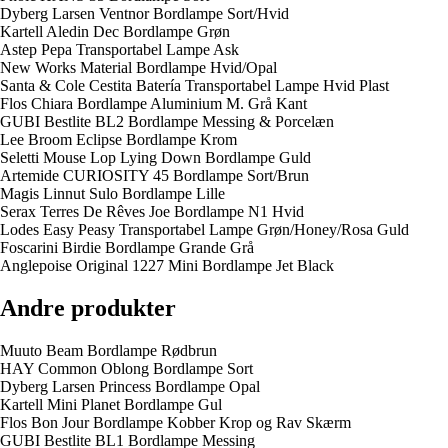
Dyberg Larsen Ventnor Bordlampe Sort/Hvid
Kartell Aledin Dec Bordlampe Grøn
Astep Pepa Transportabel Lampe Ask
New Works Material Bordlampe Hvid/Opal
Santa & Cole Cestita Batería Transportabel Lampe Hvid Plast
Flos Chiara Bordlampe Aluminium M. Grå Kant
GUBI Bestlite BL2 Bordlampe Messing & Porcelæn
Lee Broom Eclipse Bordlampe Krom
Seletti Mouse Lop Lying Down Bordlampe Guld
Artemide CURIOSITY 45 Bordlampe Sort/Brun
Magis Linnut Sulo Bordlampe Lille
Serax Terres De Rêves Joe Bordlampe N1 Hvid
Lodes Easy Peasy Transportabel Lampe Grøn/Honey/Rosa Guld
Foscarini Birdie Bordlampe Grande Grå
Anglepoise Original 1227 Mini Bordlampe Jet Black
Andre produkter
Muuto Beam Bordlampe Rødbrun
HAY Common Oblong Bordlampe Sort
Dyberg Larsen Princess Bordlampe Opal
Kartell Mini Planet Bordlampe Gul
Flos Bon Jour Bordlampe Kobber Krop og Rav Skærm
GUBI Bestlite BL1 Bordlampe Messing